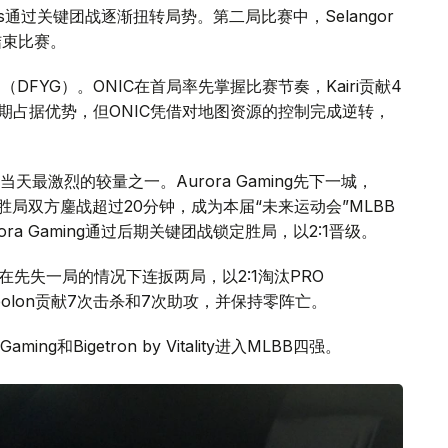
Giants通过关键团战逐渐扭转局势。第二局比赛中，Selangor
便结束比赛。
UAI（DFYG）。ONIC在首局率先掌握比赛节奏，Kairi贡献4
前期占据优势，但ONIC凭借对地图资源的控制完成逆转，
赛则成为当天最激烈的较量之一。Aurora Gaming先下一城，
。决胜局双方鏖战超过20分钟，成为本届“未来运动会”MLBB
a Gaming通过后期关键团战锁定胜局，以2:1晋级。
ality在先失一局的情况下连扳两局，以2:1淘汰PRO
 Simbolon贡献7次击杀和7次助攻，并保持零阵亡。
Gaming和Bigetron by Vitality进入MLBB四强。