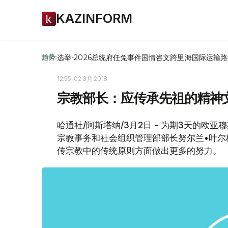
KAZINFORM
选举-2026
总统府
任免
事件
国情咨文
跨里海国际运输路
趋势:
12:55, 02 3月 2018
宗教部长：应传承先祖的精神
哈通社/阿斯塔纳/3月2日 - 为期3天的
宗教事务和社会组织管理部部长努尔兰•叶
传宗教中的传统原则方面做出更多的努力。