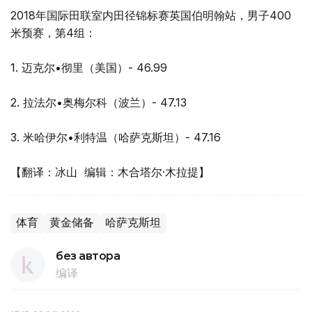
2018年国际田联室内田径锦标赛英国伯明翰站，男子400
米预赛，第4组：
1. 迈克尔•彻里（美国）- 46.99
2. 拉法尔•奥梅尔科（波兰）- 47.13
3. 米哈伊尔•利特温（哈萨克斯坦）- 47.16
【翻译：冰山 编辑：木合塔尔·木拉提】
体育
黄金储备
哈萨克斯坦
без автора
编译