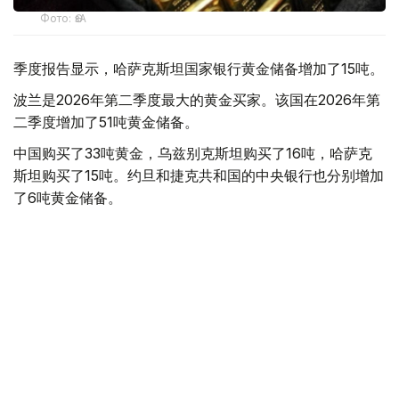
Фото: ӨзА
季度报告显示，哈萨克斯坦国家银行黄金储备增加了15吨。
波兰是2026年第二季度最大的黄金买家。该国在2026年第
二季度增加了51吨黄金储备。
中国购买了33吨黄金，乌兹别克斯坦购买了16吨，哈萨克
斯坦购买了15吨。约旦和捷克共和国的中央银行也分别增加
了6吨黄金储备。
全球各国央行在第二季度共购买了约289吨黄金，比2025年
同期增长了62%。去年同期，黄金购买量约为178吨。
世界黄金协会称，黄金需求的增长受到地缘政治不确定性、
本季度贵金属价格下跌，以及各国寻求国际储备多元化等因
素的影响。
根据该协会进行的一项调查，89%的央行行长预计未来一
年全球黄金储备量将会增加。45%的受访者表示，他们的