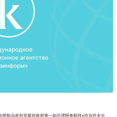
马明和乌兹别克斯坦政府第一副总理阿奇勒拜•拉马托夫分