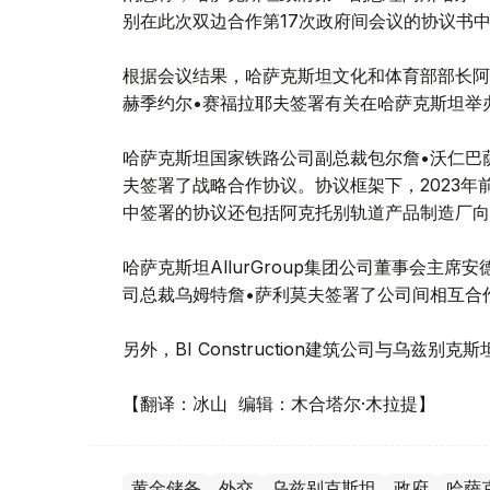
别在此次双边合作第17次政府间会议的协议书
根据会议结果，哈萨克斯坦文化和体育部部长阿
赫季约尔•赛福拉耶夫签署有关在哈萨克斯坦举
哈萨克斯坦国家铁路公司副总裁包尔詹•沃仁巴
夫签署了战略合作协议。协议框架下，2023
中签署的协议还包括阿克托别轨道产品制造厂向
哈萨克斯坦AllurGroup集团公司董事会主席安
司总裁乌姆特詹•萨利莫夫签署了公司间相互合
另外，BI Construction建筑公司与乌兹
【翻译：冰山 编辑：木合塔尔·木拉提】
黄金储备
外交
乌兹别克斯坦
政府
哈萨