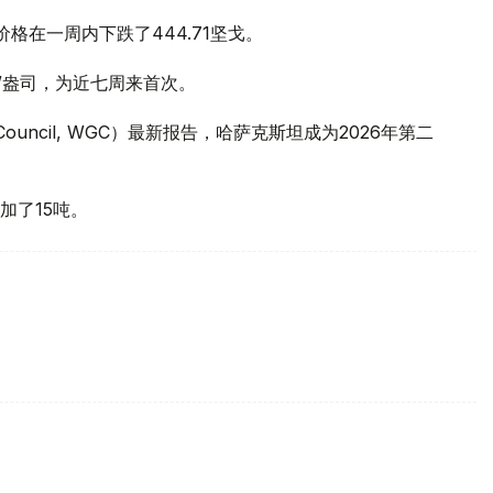
价格在一周内下跌了444.71坚戈。
元/盎司，为近七周来首次。
 Council, WGC）最新报告，哈萨克斯坦成为2026年第二
加了15吨。