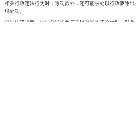
相关行政违法行为时，除罚款外，还可能被处以行政驱逐出
境处罚。
根据法律规定，外国公民如参与未经批准的集会活动，以及
实施拒不服从执法人员、轻微流氓行为、妨碍道路交通、歧
视行为、在边境地区拒不服从管理等行政违法行为，均可能
面临被驱逐出境。
此外，涉及极端主义活动和传播被禁止信息的部分违法行
为，也被纳入适用范围，包括侮辱宗教象征、煽动仇恨或敌
意、展示极端主义或纳粹标志、传播极端主义材料，以及利
用媒体传播危险信息等。
新法律还规定，具有未撤销或未消除刑事犯罪记录的外国公
民，将被拒绝获得俄罗斯国籍、临时居留许可或永久居留许
可。如相关证件此前已获签发，一旦发现申请人存在未消除
的犯罪记录，有关证件将被撤销。
与此同时，俄罗斯还提高了对违反移民管理规定行为的处罚
力度，包括非法入境、违反居留规定、外国公民非法就业以