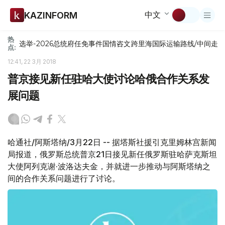
中文
KAZINFORM
热
选举-2026
总统府
任免
事件
国情咨文
跨里海国际运输路线/中间走
点:
12:41, 22 3月 2018
普京接见新任驻哈大使讨论哈俄合作关系发
展问题
哈通社/阿斯塔纳/3月22日 -- 据塔斯社援引克里姆林宫新闻
局报道，俄罗斯总统普京21日接见新任俄罗斯驻哈萨克斯坦
大使阿列克谢·波洛达夫金，并就进一步推动与阿斯塔纳之
间的合作关系问题进行了讨论。