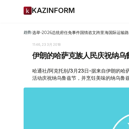
KAZINFORM
选举-2026
总统府
任免
事件
国情咨文
跨里海国际运输路
趋势:
11:46, 23 3月 2018
伊朗的哈萨克族人民庆祝纳乌
哈通社/阿克托别/3月23日-据来自伊朗的
活动庆祝纳乌鲁兹节，并烹饪美味的纳乌鲁