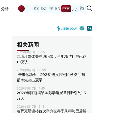
KZ
QZ
РУ
EN
中文
ق ز
ЎЗ
分析
相关新闻
2026年8月8日 09:15
西班牙媒体关注迪玛希：当地粉丝社群已达
1.8万人
2026年8月8日 08:03
“未来运动会—2026”进入冲冠阶段 数字舞
蹈率先决出冠军
2026年8月7日 17:45
2026年阿斯塔纳国际动漫展首日吸引约1.6
万人
2026年8月7日 13:13
哈萨克斯坦将首次举办世界手风琴与巴扬锦