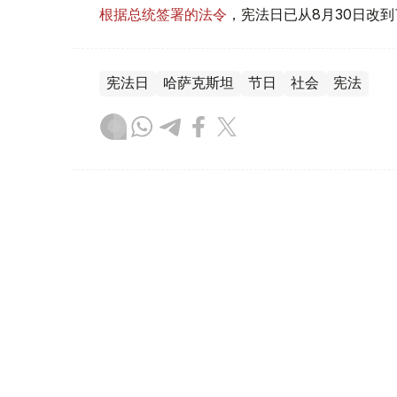
根据总统签署的法令
，宪法日已从8月30日改到
宪法日
哈萨克斯坦
节日
社会
宪法
木合塔尔 哈力木拉
编译
09:01, 09 7月 2026
今天是水务工作者职业节：哈
（哈萨克国际通讯社讯）7月9日是哈萨克斯