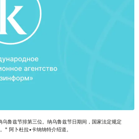
纳乌鲁兹节排第三位。纳乌鲁兹节日期间，国家法定规定
。" 阿卜杜拉•卡纳纳特介绍道。