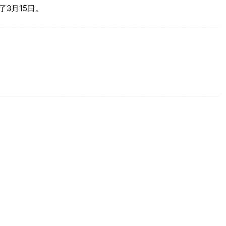
了3月15日。
萨克斯坦如何推进水利现代化？
坦水务工作者职业节。近年来，随着气候变化、冰川持