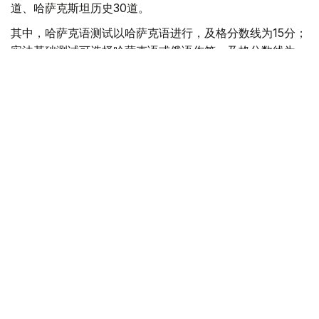
道、哈萨克斯坦历史30道。
其中，哈萨克语测试以哈萨克语进行，及格分数线为15分；
宪法基础测试可选择哈萨克语或俄语作答，及格分数线为
20分；哈萨克斯坦历史测试同样可使用哈萨克语或俄语作
答，及格分数线为15分。
测试满分为100分，申请哈萨克斯坦国籍的人员须至少取得
50分方可通过。
测试时长为2小时10分钟。对于残障人士，主办方将额外提
供30分钟作答时间。
“测试报名费用为1.4693万坚戈。对于希望提高备考
水平的申请人，还可参加收费3355坚戈的模拟测
试。”国家考试中心表示。
如需了解更多信息，可登录国家考试中心网站
（testcenter.kz），查阅“入籍申请人”栏目。
据了解
，哈萨克斯坦入籍测试每年举行两次，分别安排在日
历年的2月和8月。