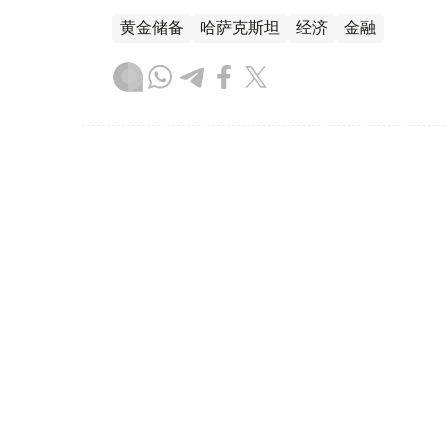
黄金储备
哈萨克斯坦
经济
金融
木合塔尔 哈力木拉
编译
08:31, 31 7月 2026
哈萨克斯坦是全球五大黄金购
（哈萨克国际通讯社讯）根据世界黄金协会（Worl
坦成为2026年第二季度全球央行黄金购买