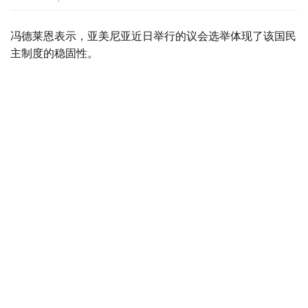
冯德莱恩表示，亚美尼亚近日举行的议会选举体现了该国民
主制度的稳固性。
她说：“亚美尼亚人民选择了改革以及与欧盟建立更
加紧密的伙伴关系。任何国家都不应因自主选择而遭
受压力。因此，欧盟决定向亚美尼亚提供5200万欧
元支持，并允许亚美尼亚80%的出口商品免关税进
入欧盟市场。亚美尼亚可以相信欧盟的支持。”
根据新的贸易优惠政策，亚美尼亚出口的新鲜水果中
99%、饮料和酒类产品中超过91%将可免关税进入欧盟市
场。
欧盟将进一步增加对亚美尼亚财政支持
欧盟向亚美尼亚提供5200万欧元援助的决定于今年6月初公
布。随后两周内，欧盟已向埃里温拨付3400万欧元，其余
1800万欧元预计将在近期发放。