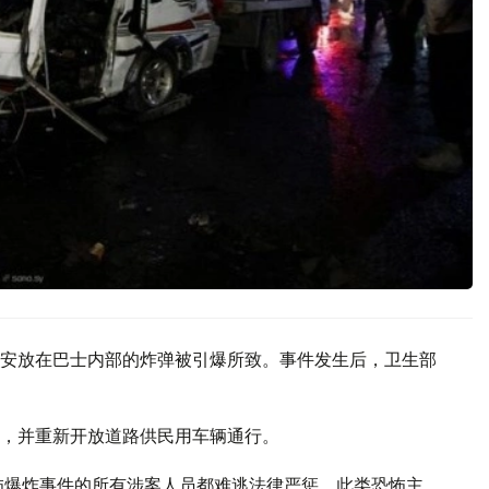
安放在巴士内部的炸弹被引爆所致。事件发生后，卫生部
，并重新开放道路供民用车辆通行。
怖爆炸事件的所有涉案人员都难逃法律严惩，此类恐怖主