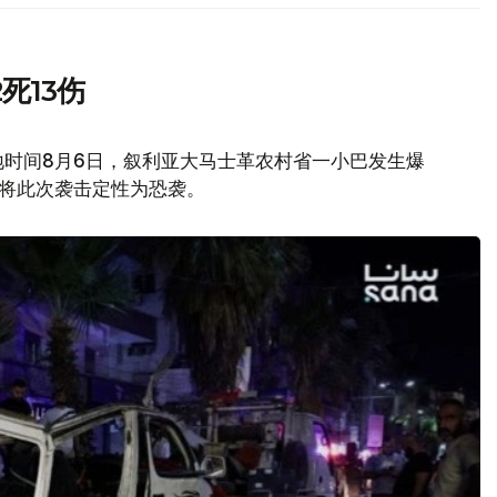
死13伤
地时间8月6日，叙利亚大马士革农村省一小巴发生爆
府将此次袭击定性为恐袭。