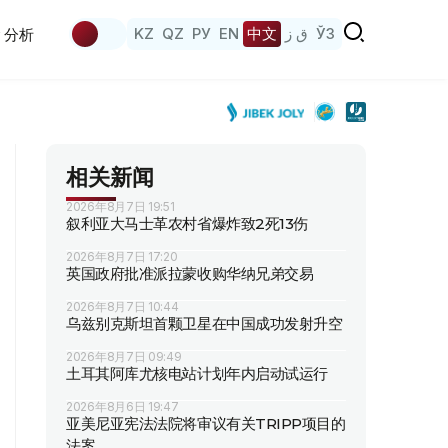
KZ
QZ
РУ
EN
中文
ق ز
ЎЗ
分析
相关新闻
2026年8月7日 19:51
叙利亚大马士革农村省爆炸致2死13伤
2026年8月7日 17:20
英国政府批准派拉蒙收购华纳兄弟交易
2026年8月7日 10:44
乌兹别克斯坦首颗卫星在中国成功发射升空
2026年8月7日 09:49
土耳其阿库尤核电站计划年内启动试运行
2026年8月6日 19:47
亚美尼亚宪法法院将审议有关TRIPP项目的
法案