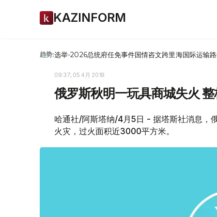
KAZINFORM
选举-2026
总统府
任免
事件
国情咨文
跨里海国际运输路
趋势:
09:37, 05 4月 2018
俄罗斯秋明一玩具商城失火 
哈通社/阿斯塔纳/4月5日 - 据塔斯社消息，俄
火灾，过火面积近3000平方米。