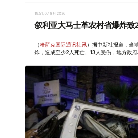
19:51, 07 8月 2026
叙利亚大马士革农村省爆炸致2
（
哈萨克国际通讯社讯
）据中新社报道，当
炸，造成至少2人死亡、13人受伤，地方政