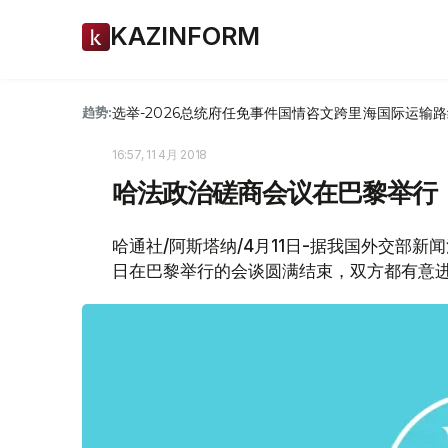
KAZINFORM
选举-2026
总统府
任免
事件
国情咨文
跨里海国际运输路
趋势:
16:57, 11 4月 2018
哈法政治磋商会议在巴黎举行
哈通社/阿斯塔纳/4月11日-据我国外交部新
日在巴黎举行的会谈圆满结束，双方都有意