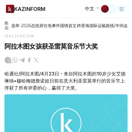
中文
KAZINFORM
热
选举-2026
总统府
任免
事件
国情咨文
跨里海国际运输路线/中间走
点:
12:47, 23 4月 2018
阿拉木图女孩获圣雷莫音乐节大奖
哈通社/阿拉木图/4月23日 - 来自阿拉木图的10岁少女艾德
琳纳•穆哈梅德詹诺娃日前在意大利圣雷莫举行的音乐节上
俘获了所有评委的心，赢得了大奖。