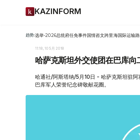
KAZINFORM
选举-2026
总统府
任免
事件
国情咨文
跨里海国际运输路
趋势:
11:18, 10 5月 2018
哈萨克斯坦外交使团在巴库向
哈通社/阿斯塔纳/5月10日 - 哈萨克斯坦
巴库军人荣誉纪念碑敬献花圈。