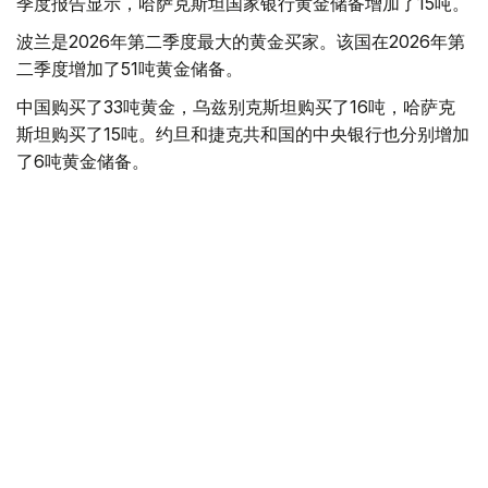
季度报告显示，哈萨克斯坦国家银行黄金储备增加了15吨。
波兰是2026年第二季度最大的黄金买家。该国在2026年第
二季度增加了51吨黄金储备。
中国购买了33吨黄金，乌兹别克斯坦购买了16吨，哈萨克
斯坦购买了15吨。约旦和捷克共和国的中央银行也分别增加
了6吨黄金储备。
全球各国央行在第二季度共购买了约289吨黄金，比2025年
同期增长了62%。去年同期，黄金购买量约为178吨。
世界黄金协会称，黄金需求的增长受到地缘政治不确定性、
本季度贵金属价格下跌，以及各国寻求国际储备多元化等因
素的影响。
根据该协会进行的一项调查，89%的央行行长预计未来一
年全球黄金储备量将会增加。45%的受访者表示，他们的
国家计划增加黄金储备。