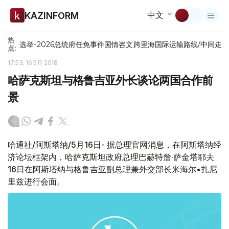
中文
KAZINFORM
热
选举-2026
总统府
任免
事件
国情咨文
跨里海国际运输路线/中间走
点:
17:53, 16 5月 2018
哈萨克斯坦与格鲁吉亚外长谈论两国合作前
景
哈通社/阿斯塔纳/5月16日- 据总理官网消息，在阿斯塔纳经
济论坛框架内，哈萨克斯坦政府总理巴赫特詹·萨金塔耶夫
16日在阿斯塔纳与格鲁吉亚副总理兼外交部长米海尔•扎尼
里兹进行会面。