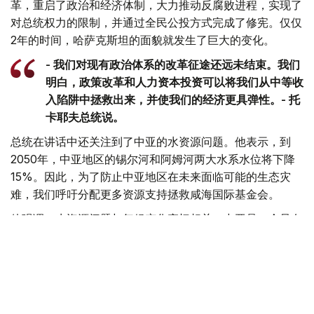
革，重启了政治和经济体制，大力推动反腐败进程，实现了
对总统权力的限制，并通过全民公投方式完成了修宪。仅仅
2年的时间，哈萨克斯坦的面貌就发生了巨大的变化。
- 我们对现有政治体系的改革征途还远未结束。我们
明白，政策改革和人力资本投资可以将我们从中等收
入陷阱中拯救出来，并使我们的经济更具弹性。- 托
卡耶夫总统说。
总统在讲话中还关注到了中亚的水资源问题。他表示，到
2050年，中亚地区的锡尔河和阿姆河两大水系水位将下降
15%。因此，为了防止中亚地区在未来面临可能的生态灾
难，我们呼吁分配更多资源支持拯救咸海国际基金会。
他强调，水资源问题与气候变化密切相关。中亚是一个只有
通过密切合作和精心选择的联合措施才能实现水安全的地
区。
托卡耶夫总统建议，通过在在阿拉木图设立中亚国家项目办
公室，以及在在联合国和其他国际组织的主持下于 2026 年
在哈萨克斯坦举行区域气候峰会的方式，为讨论上述问题，