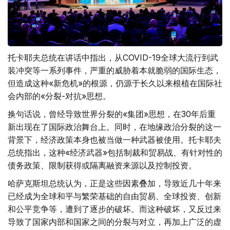
托卡耶夫总统在讲话中指出，从COVID-19全球大流行到武
装冲突等一系列事件，严重的威胁着本就脆弱的国际生态，
但造成这种«新危机»的根源，仍源于长久以来根植在国际社
会内部的«分裂-对抗»思想。
换句话说，曾经导致世界分裂的«集团»思想，在30年后重
新出现在了国际政治舞台上。同时，在地缘政治分裂的这一
背景下，经济政策本身也被当做一种武器被使用。托卡耶夫
总统指出，这种«经济武器»包括制裁和贸易战、有针对性的
债务政策、限制获得或隔离融资来源以及控制投资。
哈萨克斯坦总统认为，正是这些因素叠加，导致近几十年来
已经成为全球和平与繁荣基础的自由贸易、全球投资、创新
和公平竞争等，遭到了逐步的破坏。而这种破坏，又反过来
导致了国家内部和国家之间的分裂与对立，再加上广泛的虚