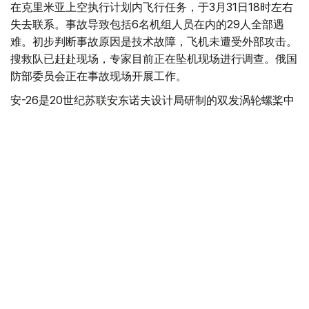
在克里米亚上空执行计划内飞行任务，于3月31日18时左右
失去联系。事故导致包括6名机组人员在内的29人全部遇
难。初步判断事故原因是技术故障，飞机未遭受外部攻击。
搜救队已赶赴现场，专家目前正在坠机现场进行调查。俄国
防部委员会正在事故现场开展工作。
安-26是20世纪苏联安东诺夫设计局研制的双发涡轮螺桨中
短程多用途运输机。
事故
空难
俄罗斯
国际
叶尔兰 马赞
编译
14:43, 25 2月 2026
国防部：一架苏-30SM战机在卡拉干达州坠
毁 飞行员安全