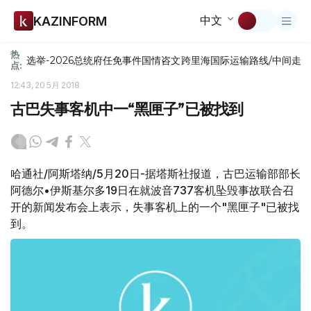
中文
KAZINFORM
热
选举-2026
总统府
任免
事件
国情咨文
跨里海国际运输路线/中间走
点:
12:43, 20 5月 2018
古巴失事客机中一“黑匣子”已被找到
哈通社/阿斯塔纳/5月20日-据塔斯社报道，古巴运输部部长
阿德尔•伊斯基尔多19日在就波音737客机坠毁事故联合召
开的新闻发布会上表示，失事客机上的一个"黑匣子"已被找
到。