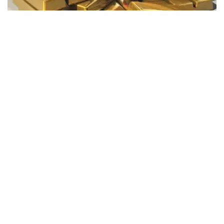
Фото: Pixabay
据哈萨克斯坦国家银行公布的数据，目前1克黄金价格为
61889.33坚戈。
相比一周前的61925.12坚戈，每克下跌35.79坚戈。
世界黄金协会数据显示，2026年上半年国际黄金市场波动
明显。今年1月，国际金价曾12次刷新历史纪录，最高升至
每金衡盎司5405美元；但到6月，金价一度回落至每金衡盎
司4002美元。
世界黄金协会表示，下半年黄金价格走势将主要受到地缘政
治局势、利率变化以及投资者市场情绪等因素影响。
在当前市场环境保持不变的情况下，预计到今年年底，国际
金价将围绕每金衡盎司4100美元上下约5%的区间波动。