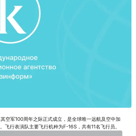
年在土耳其空军100周年之际正式成立，是全球唯一远航及空中加
飞行表演队主要飞行机种为F-16S，共有11名飞行员。