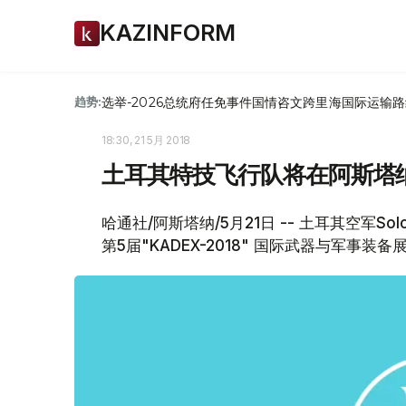
KAZINFORM
选举-2026
总统府
任免
事件
国情咨文
跨里海国际运输路
趋势:
18:30, 21 5月 2018
土耳其特技飞行队将在阿斯塔
哈通社/阿斯塔纳/5月21日 -- 土耳其空军So
第5届"KADEX-2018" 国际武器与军事装