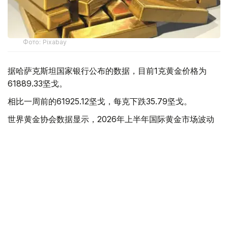
Фото: Pixabay
据哈萨克斯坦国家银行公布的数据，目前1克黄金价格为
61889.33坚戈。
相比一周前的61925.12坚戈，每克下跌35.79坚戈。
世界黄金协会数据显示，2026年上半年国际黄金市场波动
明显。今年1月，国际金价曾12次刷新历史纪录，最高升至
每金衡盎司5405美元；但到6月，金价一度回落至每金衡盎
司4002美元。
世界黄金协会表示，下半年黄金价格走势将主要受到地缘政
治局势、利率变化以及投资者市场情绪等因素影响。
在当前市场环境保持不变的情况下，预计到今年年底，国际
金价将围绕每金衡盎司4100美元上下约5%的区间波动。