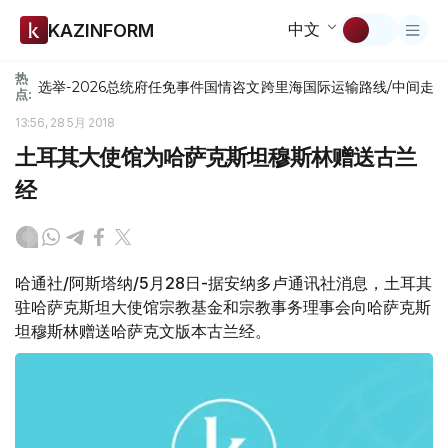
中文
KAZINFORM
热
选举-2026
总统府
任免
事件
国情咨文
跨里海国际运输路线/中间走
点:
13:56, 28 5月 2018
土耳其大使馆为哈萨克斯坦穆斯林赠送古兰
经
哈通社/阿斯塔纳/5月28日-据安纳多卢通讯社消息，土耳其
驻哈萨克斯坦大使馆宗教基金和宗教事务理事会向哈萨克斯
坦穆斯林赠送哈萨克文版本古兰经。