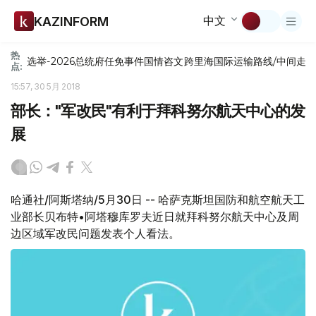
中文
KAZINFORM
热
选举-2026
总统府
任免
事件
国情咨文
跨里海国际运输路线/中间走
点:
15:57, 30 5月 2018
部长："军改民"有利于拜科努尔航天中心的发
展
哈通社/阿斯塔纳/5月30日 -- 哈萨克斯坦国防和航空航天工
业部长贝布特•阿塔穆库罗夫近日就拜科努尔航天中心及周
边区域军改民问题发表个人看法。