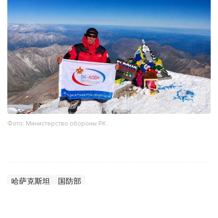
Фото: Министерство обороны РК
哈萨克斯坦
国防部
达娜 努尔巴克提
编译