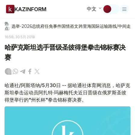
中文
KAZINFORM
热
选举-2026
总统府
任免
事件
国情咨文
跨里海国际运输路线/中间走
点:
16:58, 30 5月 2018
哈萨克斯坦选手晋级圣彼得堡拳击锦标赛决
赛
哈通社/阿斯塔纳/5月30日 -- 据哈通社体育网消息，哈萨克
斯坦拳击运动员阿扎特·玛赫梅托夫近日晋级在俄罗斯圣彼
得堡举行的"州长杯"拳击锦标赛决赛。