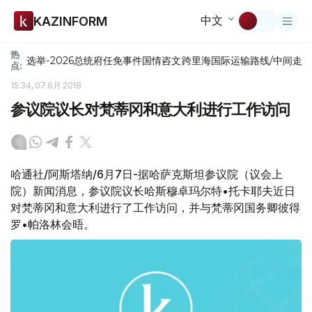
中文
KAZINFORM
热
选举-2026
总统府
任免
事件
国情咨文
跨里海国际运输路线/中间走
点:
15:34, 07 6月 2018
参议院议长对梵蒂冈和意大利进行工作访问
哈通社/阿斯塔纳/6月7日-据哈萨克斯坦参议院（议会上
院）新闻消息，参议院议长哈斯穆卓玛尔特•托卡耶夫近日
对梵蒂冈和意大利进行了工作访问，并与梵蒂冈国务卿彼得
罗•帕洛林会晤。