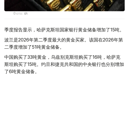
Фото: ӨзА
季度报告显示，哈萨克斯坦国家银行黄金储备增加了15吨。
波兰是2026年第二季度最大的黄金买家。该国在2026年第
二季度增加了51吨黄金储备。
中国购买了33吨黄金，乌兹别克斯坦购买了16吨，哈萨克
斯坦购买了15吨。约旦和捷克共和国的中央银行也分别增加
了6吨黄金储备。
全球各国央行在第二季度共购买了约289吨黄金，比2025年
同期增长了62%。去年同期，黄金购买量约为178吨。
世界黄金协会称，黄金需求的增长受到地缘政治不确定性、
本季度贵金属价格下跌，以及各国寻求国际储备多元化等因
素的影响。
根据该协会进行的一项调查，89%的央行行长预计未来一