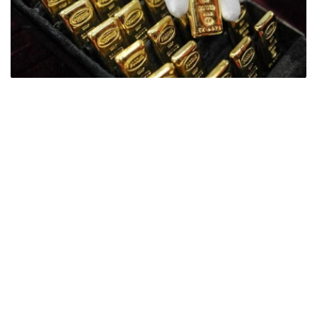
Фото: ӨзА
季度报告显示，哈萨克斯坦国家银行黄金储备增加了15吨。
波兰是2026年第二季度最大的黄金买家。该国在2026年第
二季度增加了51吨黄金储备。
中国购买了33吨黄金，乌兹别克斯坦购买了16吨，哈萨克
斯坦购买了15吨。约旦和捷克共和国的中央银行也分别增加
了6吨黄金储备。
全球各国央行在第二季度共购买了约289吨黄金，比2025年
同期增长了62%。去年同期，黄金购买量约为178吨。
世界黄金协会称，黄金需求的增长受到地缘政治不确定性、
本季度贵金属价格下跌，以及各国寻求国际储备多元化等因