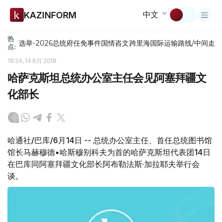
中文
KAZINFORM
热
选举-2026
总统府
任免
事件
国情咨文
跨里海国际运输路线/中间走
点:
19:24, 14 6月 2018
哈萨克斯坦总统办公室主任会见阿塞拜疆文
化部长
哈通社/巴库/6月14日 -- 总统办公室主任、首任总统图书馆
馆长马赫穆德•哈斯穆别科夫为首的哈萨克斯坦代表团14日
在巴库同阿塞拜疆文化部长阿布勒法斯·加拉耶夫举行会
谈。