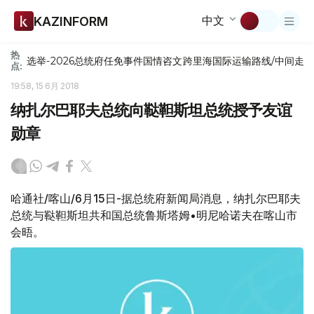
中文
KAZINFORM
热
选举-2026
总统府
任免
事件
国情咨文
跨里海国际运输路线/中间走
点:
19:58, 15 6月 2018
纳扎尔巴耶夫总统向鞑靼斯坦总统授予友谊
勋章
哈通社/喀山/6月15日-据总统府新闻局消息，纳扎尔巴耶夫
总统与鞑靼斯坦共和国总统鲁斯塔姆•明尼哈诺夫在喀山市
会晤。