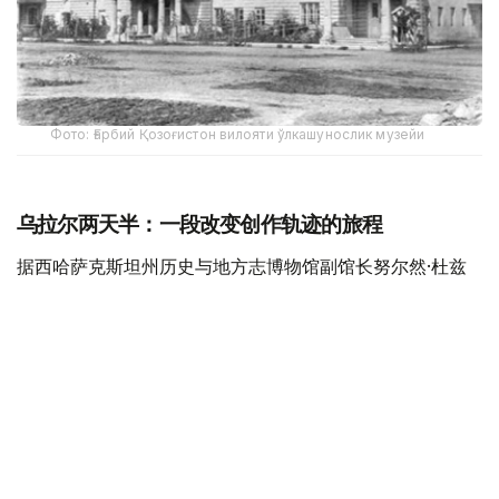
Фото: Ғарбий Қозоғистон вилояти ўлкашунослик музейи
乌拉尔两天半：一段改变创作轨迹的旅程
据西哈萨克斯坦州历史与地方志博物馆副馆长努尔然·杜兹
巴特尔介绍，1833年9月21日，普希金沿大奥伦堡大道抵达
乌拉尔。
此次出行的主要目的，是搜集有关普加乔夫起义的第一手历
史资料，正如普希金本人所写，希望“了解人民的看法”。
据介绍，普希金抵达后入住乌拉尔哥萨克军阿塔曼官邸。来
自圣彼得堡的客人由副官尼基塔·东斯科伊迎接，并被带到
二楼客房休息、更换衣物，随后前往会见时任乌拉尔哥萨克