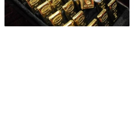
Фото: ӨзА
季度报告显示，哈萨克斯坦国家银行黄金储备增加了15吨。
波兰是2026年第二季度最大的黄金买家。该国在2026年第
二季度增加了51吨黄金储备。
中国购买了33吨黄金，乌兹别克斯坦购买了16吨，哈萨克
斯坦购买了15吨。约旦和捷克共和国的中央银行也分别增加
了6吨黄金储备。
全球各国央行在第二季度共购买了约289吨黄金，比2025年
同期增长了62%。去年同期，黄金购买量约为178吨。
世界黄金协会称，黄金需求的增长受到地缘政治不确定性、
本季度贵金属价格下跌，以及各国寻求国际储备多元化等因
素的影响。