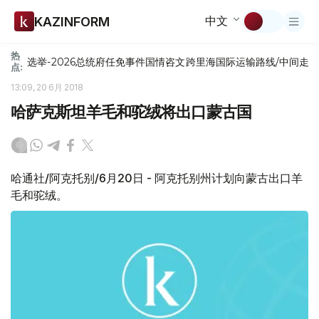
中文
KAZINFORM
热
选举-2026
总统府
任免
事件
国情咨文
跨里海国际运输路线/中间走
点:
13:09, 20 6月 2018
哈萨克斯坦羊毛和驼绒将出口蒙古国
哈通社/阿克托别/6月20日 - 阿克托别州计划向蒙古出口羊
毛和驼绒。