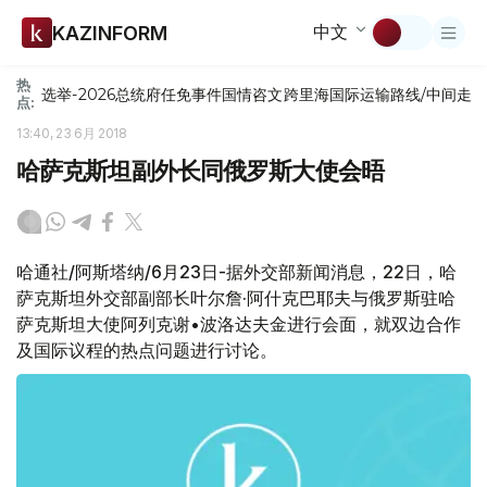
中文
KAZINFORM
热
选举-2026
总统府
任免
事件
国情咨文
跨里海国际运输路线/中间走
点:
13:40, 23 6月 2018
哈萨克斯坦副外长同俄罗斯大使会晤
哈通社/阿斯塔纳/6月23日-据外交部新闻消息，22日，哈
萨克斯坦外交部副部长叶尔詹·阿什克巴耶夫与俄罗斯驻哈
萨克斯坦大使阿列克谢•波洛达夫金进行会面，就双边合作
及国际议程的热点问题进行讨论。