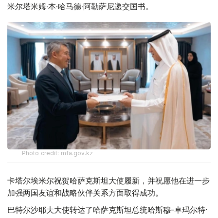
米尔塔米姆·本·哈马德·阿勒萨尼递交国书。
Photo credit: mfa.gov.kz
卡塔尔埃米尔祝贺哈萨克斯坦大使履新，并祝愿他在进一步
加强两国友谊和战略伙伴关系方面取得成功。
巴特尔沙耶夫大使转达了哈萨克斯坦总统哈斯穆-卓玛尔特·