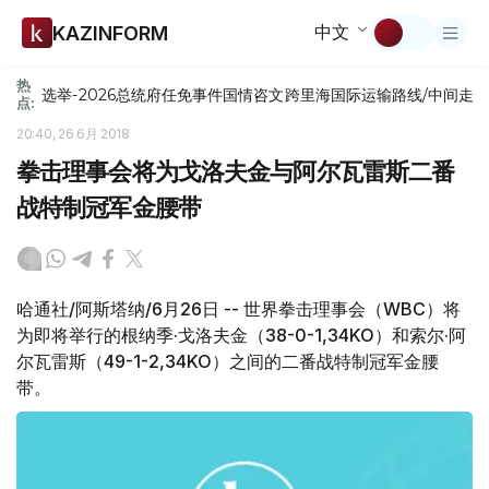
中文
KAZINFORM
热
选举-2026
总统府
任免
事件
国情咨文
跨里海国际运输路线/中间走
点:
20:40, 26 6月 2018
拳击理事会将为戈洛夫金与阿尔瓦雷斯二番
战特制冠军金腰带
哈通社/阿斯塔纳/6月26日 -- 世界拳击理事会（WBC）将
为即将举行的根纳季·戈洛夫金（38-0-1,34KO）和索尔·阿
尔瓦雷斯（49-1-2,34KO）之间的二番战特制冠军金腰
带。