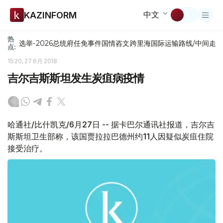
中文
KAZINFORM
热
选举-2026
总统府
任免
事件
国情咨文
跨里海国际运输路线/中间走
点:
15:20, 27 6月 2018
吉尔吉斯斯坦发生炭疽病疫情
哈通社/比什凯克/6月27日 -- 据卡巴尔通讯社报道，吉尔吉
斯斯坦卫生部称，该国贾拉拉巴德州约11人因疑似炭疽住院
接受治疗。