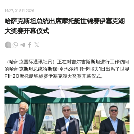
14:27, 01 8月 2026
哈萨克斯坦总统出席摩托艇世锦赛伊塞克湖
大奖赛开幕仪式
（哈萨克国际通讯社讯）正在对吉尔吉斯斯坦进行工作访问
的哈萨克斯坦总统哈斯穆-卓玛尔特·托卡耶夫1日出席了世界
F1H2O摩托艇锦标赛伊塞克湖大奖赛开幕仪式。