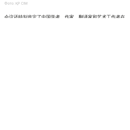
Фото: ҚР СІМ
会议还特别肯定了中国学者、作家、翻译家和艺术工作者在
中国研究、推广阿拜创作所做的贡献。得益于他们多年来的
工作，这位伟大的哈萨克思想家的作品在中国受众中得到了
广泛传播。
圆桌会议最后，与会者强调，应进一步推动阿拜遗产的传
播，扩大两国科学界和文化界的交流合作，加强哈中两国之
间的文化和人文合作。
文化
哈萨克斯坦
木合塔尔 哈力木拉
编译
22:25, 10 8月 2026