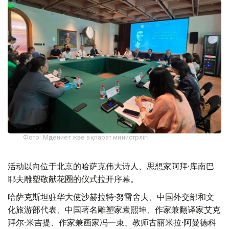
Фото: Мәдениет және ақпарат министрлігі
活动以向位于北京的哈萨克伟大诗人、思想家阿拜·库南巴
耶夫雕塑敬献花圈的仪式拉开序幕。
哈萨克斯坦驻华大使沙赫拉特·努雷舍夫、中国外交部和文
化旅游部代表、中国著名雕塑家袁熙坤、作家兼翻译家艾克
拜尔·米吉提、作家兼画家冯一束、教师古丽米拉·阿曼德科