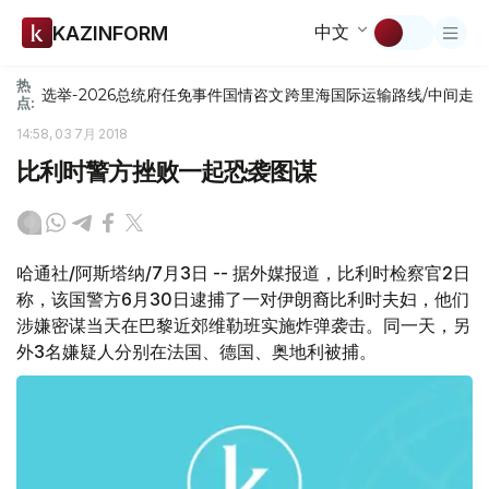
中文
KAZINFORM
热
选举-2026
总统府
任免
事件
国情咨文
跨里海国际运输路线/中间走
点:
14:58, 03 7月 2018
比利时警方挫败一起恐袭图谋
哈通社/阿斯塔纳/7月3日 -- 据外媒报道，比利时检察官2日
称，该国警方6月30日逮捕了一对伊朗裔比利时夫妇，他们
涉嫌密谋当天在巴黎近郊维勒班实施炸弹袭击。同一天，另
外3名嫌疑人分别在法国、德国、奥地利被捕。