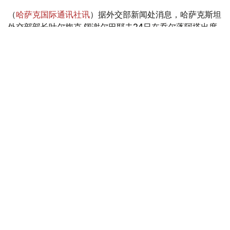
（
哈萨克国际通讯社讯
）据外交部新闻处消息，哈萨克斯坦
外交部部长叶尔梅克·阔谢尔巴耶夫24日在乔尔蓬阿塔出席
上海合作组织（上合组织）成员国外长理事会例行会议。
Фото: ҚР СІМ баспасөз қызметі
与会者就当前国际形势下进一步深化上合组织成员国外交政