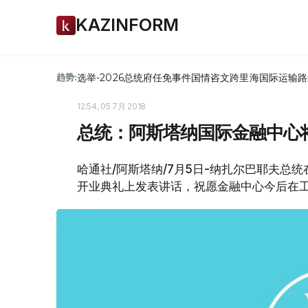
KAZINFORM
选举-2026
总统府
任免
事件
国情咨文
跨里海国际运输路
趋势:
12:54, 05 7月 2018
总统：阿斯塔纳国际金融中心
哈通社/阿斯塔纳/7月5日-纳扎尔巴耶夫总
开业典礼上发表讲话，祝愿金融中心今后在