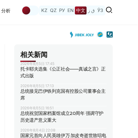
KZ
QZ
РУ
EN
中文
ق ز
ЎЗ
分析
相关新闻
2026年8月5日 17:45
托卡耶夫选集《公正社会——真诚之言》正
式出版
2026年8月5日 17:13
总统接见巴伊铁列克国有控股公司董事会主
席
2026年8月5日 16:51
总统祝贺国家档案馆成立20周年 强调守护
历史遗产意义重大
2026年8月4日 22:08
国家元首向人民英雄伊万·加皮奇逝世致唁电