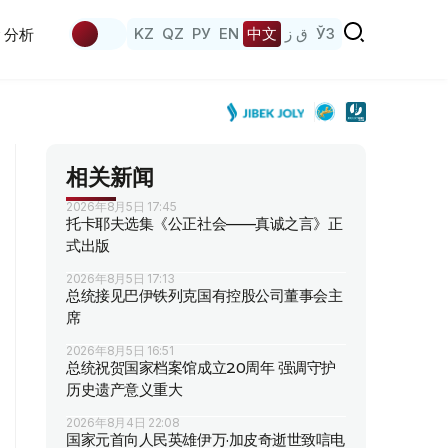
KZ
QZ
РУ
EN
中文
ق ز
ЎЗ
分析
相关新闻
2026年8月5日 17:45
托卡耶夫选集《公正社会——真诚之言》正
式出版
2026年8月5日 17:13
总统接见巴伊铁列克国有控股公司董事会主
席
2026年8月5日 16:51
总统祝贺国家档案馆成立20周年 强调守护
历史遗产意义重大
2026年8月4日 22:08
国家元首向人民英雄伊万·加皮奇逝世致唁电