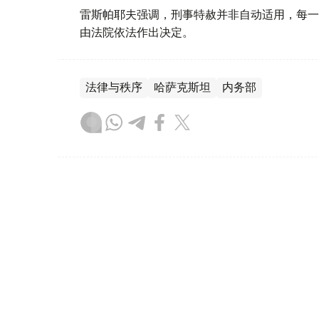
雷斯帕耶夫强调，刑事特赦并非自动适用，每一
由法院依法作出决定。
法律与秩序
哈萨克斯坦
内务部
木合塔尔 木拉提
编译
14:42, 05 8月 2026
俄罗斯扩大外国人可被驱逐出