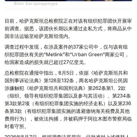
Фото: Бас прокуратура
目前，哈萨克斯坦总检察院正在对该有组织犯罪团伙开展审
前调查。据悉，该团伙长期以来通过走私方式，将商品从中
国非法运输至哈萨克斯坦境内。
调查过程中发现，在涉及案件的37家公司中，仅与该有组
织犯罪团伙有关的“Metlink”和“Urban Green”两家公司，
给国家造成的损失就已超过27亿坚戈。
总检察院在通报中指出，8月5日，依据《哈萨克斯坦共和
国刑事诉讼法典》第128至132条，两名哈萨克斯坦公民因
涉嫌触犯《哈萨克斯坦共和国刑法典》第262条第1、2款
（组织、领导有组织犯罪集团以及参与其活动）、第234条
第3款第2项（有组织犯罪集团实施的经济走私）以及第236
条第3款（有组织犯罪集团实施的逃避缴纳海关税费及其他
费用行为），被依法拘捕，并被羁押于阿拉木图市警察局临
时看守所。
2026年8月7日，根据调查法庭裁定，已批准对上述嫌疑人