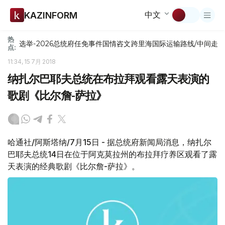
中文
KAZINFORM
热
选举-2026
总统府
任免
事件
国情咨文
跨里海国际运输路线/中间走
点:
11:34, 15 7月 2018
纳扎尔巴耶夫总统在布拉拜观看露天表演的
歌剧《比尔詹-萨拉》
哈通社/阿斯塔纳/7月15日 - 据总统府新闻局消息，纳扎尔
巴耶夫总统14日在位于阿克莫拉州的布拉拜疗养区观看了露
天表演的经典歌剧《比尔詹-萨拉》。