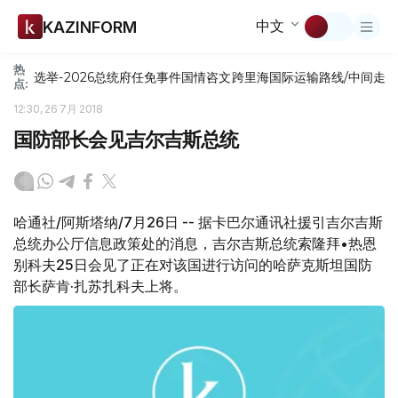
中文
KAZINFORM
热
选举-2026
总统府
任免
事件
国情咨文
跨里海国际运输路线/中间走
点:
12:30, 26 7月 2018
国防部长会见吉尔吉斯总统
哈通社/阿斯塔纳/7月26日 -- 据卡巴尔通讯社援引吉尔吉斯
总统办公厅信息政策处的消息，吉尔吉斯总统索隆拜•热恩
别科夫25日会见了正在对该国进行访问的哈萨克斯坦国防
部长萨肯·扎苏扎科夫上将。