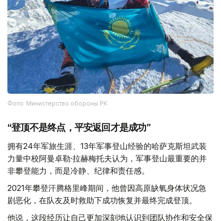
Фото: Министерство обороны РК
“登顶不是终点，平安返回才是成功”
拥有24年军旅生涯、13年军事登山经验的哈萨克斯坦武装
力量中校阿曼卓勒·拉赫梅托夫认为，军事登山最重要的并
非攀登能力，而是冷静、纪律和责任感。
2021年攀登汗腾格里峰期间，他曾因高原缺氧身体状况急
剧恶化，在队友及时救助下成功恢复并最终完成登顶。
他说，这段经历让自己更加深刻地认识到团队协作和安全保