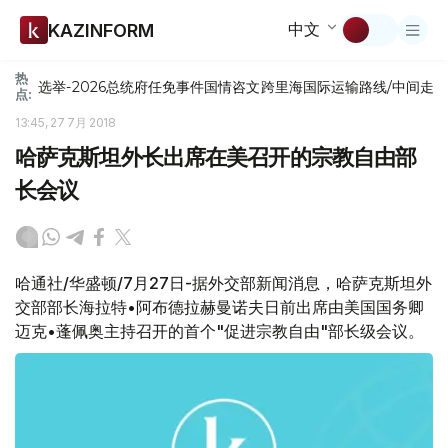
中文
KAZINFORM
热
选举-2026
总统府
任免
事件
国情咨文
跨里海国际运输路线/中间走
点:
13:45, 27 7月 2018
哈萨克斯坦外长出席在美召开的宗教自由部
长会议
哈通社/华盛顿/7月27日-据外交部新闻消息，哈萨克斯坦外
交部部长海拉特•阿布德拉赫曼诺夫日前出席由美国国务卿
迈克•蓬佩奥主持召开的首个"促进宗教自由"部长级会议。