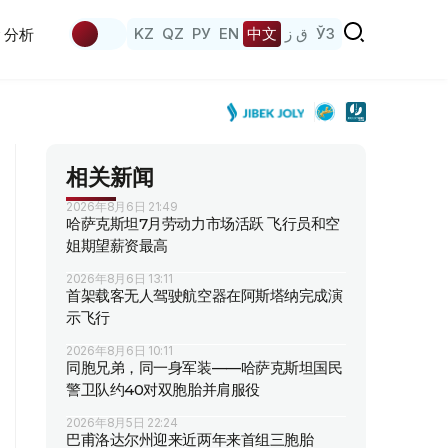
KZ
QZ
РУ
EN
中文
ق ز
ЎЗ
分析
相关新闻
2026年8月6日 21:49
哈萨克斯坦7月劳动力市场活跃 飞行员和空
姐期望薪资最高
2026年8月6日 13:11
首架载客无人驾驶航空器在阿斯塔纳完成演
示飞行
2026年8月6日 10:11
同胞兄弟，同一身军装——哈萨克斯坦国民
警卫队约40对双胞胎并肩服役
2026年8月5日 22:24
巴甫洛达尔州迎来近两年来首组三胞胎