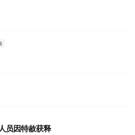
会
刑人员因特赦获释