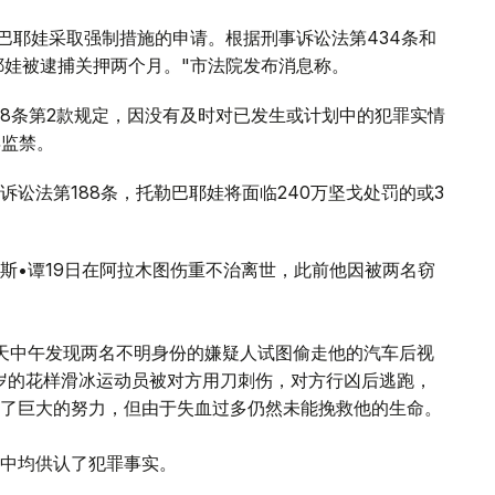
巴耶娃采取强制措施的申请。根据刑事诉讼法第434条和
耶娃被逮捕关押两个月。"市法院发布消息称。
88条第2款规定，因没有及时对已发生或计划中的犯罪实情
年监禁。
讼法第188条，托勒巴耶娃将面临240万坚戈处罚的或3
斯•谭19日在阿拉木图伤重不治离世，此前他因被两名窃
天中午发现两名不明身份的嫌疑人试图偷走他的汽车后视
5岁的花样滑冰运动员被对方用刀刺伤，对方行凶后逃跑，
了巨大的努力，但由于失血过多仍然未能挽救他的生命。
中均供认了犯罪事实。