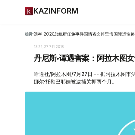
KAZINFORM
选举-2026
总统府
任免
事件
国情咨文
跨里海国际运输路
趋势:
13:22, 27 7月 2018
丹尼斯•谭遇害案：阿拉木图
哈通社/阿拉木图/7月27日 -- 据阿拉木
娜尔·托勒巴耶娃被逮捕关押两个月。