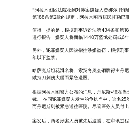
"阿拉木图区法院收到对涉案嫌疑人贾娜尔·托勒
第188条第2款的规定，阿拉木图市居民托勒巴
值得一提的是，根据刑事诉讼法第434条和第1
进行报告，嫌疑人将面临1440万坚戈处罚或6
另外，犯罪嫌疑人因被指控涉嫌盗窃，根据刑事诉
年以下监禁。
哈萨克斯坦花滑名将、索契冬奥会铜牌得主丹尼
贼持刀刺伤大腿而紧急送医。
根据阿拉木图警方公布的消息，丹尼斯•谭在当
镜。 在同犯罪嫌疑人发生的争执当中，这名2
而丹尼斯则被紧急送往医院。尽管医务人员付出
案发后，两名涉案人员被先后逮捕，在审讯过程