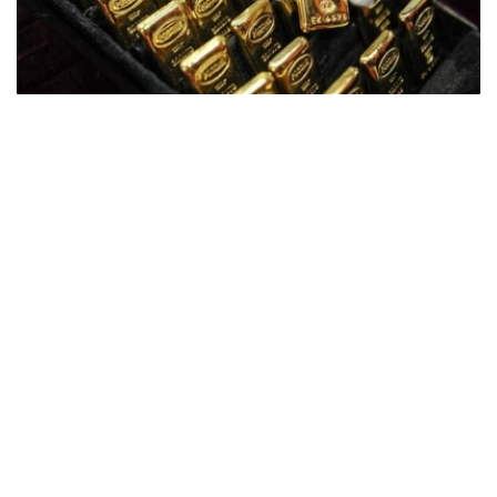
Фото: ӨзА
季度报告显示，哈萨克斯坦国家银行黄金储备增加了15吨。
波兰是2026年第二季度最大的黄金买家。该国在2026年第
二季度增加了51吨黄金储备。
中国购买了33吨黄金，乌兹别克斯坦购买了16吨，哈萨克
斯坦购买了15吨。约旦和捷克共和国的中央银行也分别增加
了6吨黄金储备。
全球各国央行在第二季度共购买了约289吨黄金，比2025年
同期增长了62%。去年同期，黄金购买量约为178吨。
世界黄金协会称，黄金需求的增长受到地缘政治不确定性、
本季度贵金属价格下跌，以及各国寻求国际储备多元化等因
素的影响。