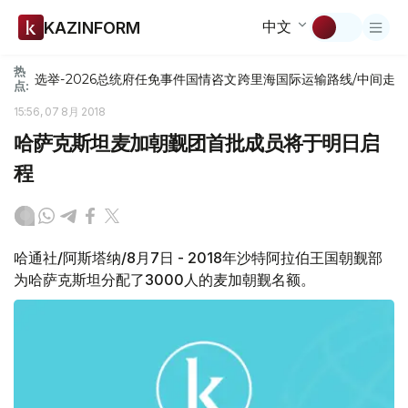
中文
KAZINFORM
热
选举-2026
总统府
任免
事件
国情咨文
跨里海国际运输路线/中间走
点:
15:56, 07 8月 2018
哈萨克斯坦麦加朝觐团首批成员将于明日启
程
哈通社/阿斯塔纳/8月7日 - 2018年沙特阿拉伯王国朝觐部
为哈萨克斯坦分配了3000人的麦加朝觐名额。