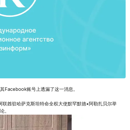
Facebook账号上透漏了这一消息。
阿联酋驻哈萨克斯坦特命全权大使默罕默德•阿勒扎贝尔举
论。