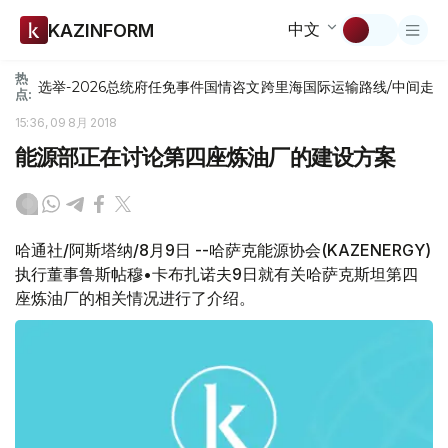
中文
KAZINFORM
热
选举-2026
总统府
任免
事件
国情咨文
跨里海国际运输路线/中间走
点:
15:36, 09 8月 2018
能源部正在讨论第四座炼油厂的建设方案
哈通社/阿斯塔纳/8月9日 --哈萨克能源协会(KAZENERGY)
执行董事鲁斯帖穆•卡布扎诺夫9日就有关哈萨克斯坦第四
座炼油厂的相关情况进行了介绍。