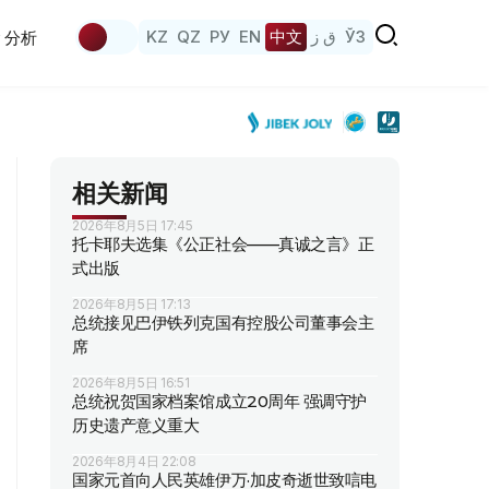
KZ
QZ
РУ
EN
中文
ق ز
ЎЗ
分析
相关新闻
2026年8月5日 17:45
托卡耶夫选集《公正社会——真诚之言》正
式出版
2026年8月5日 17:13
总统接见巴伊铁列克国有控股公司董事会主
席
2026年8月5日 16:51
总统祝贺国家档案馆成立20周年 强调守护
历史遗产意义重大
2026年8月4日 22:08
国家元首向人民英雄伊万·加皮奇逝世致唁电