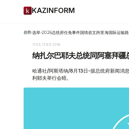
KAZINFORM
选举-2026
总统府
任免
事件
国情咨文
跨里海国际运输路
趋势:
11:33, 13 8月 2018
纳扎尔巴耶夫总统同阿塞拜疆
哈通社/阿斯塔纳/8月13日-据总统府新闻
利耶夫举行会晤。