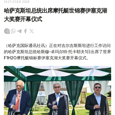
14:27, 01 8月 2026
哈萨克斯坦总统出席摩托艇世锦赛伊塞克湖
大奖赛开幕仪式
（哈萨克国际通讯社讯）正在对吉尔吉斯斯坦进行工作访问
的哈萨克斯坦总统哈斯穆-卓玛尔特·托卡耶夫1日出席了世界
F1H2O摩托艇锦标赛伊塞克湖大奖赛开幕仪式。