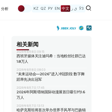
KZ
QZ
РУ
EN
中文
ق ز
ЎЗ
分析
相关新闻
2026年8月8日 09:15
西班牙媒体关注迪玛希：当地粉丝社群已达
1.8万人
2026年8月8日 08:03
“未来运动会—2026”进入冲冠阶段 数字舞
蹈率先决出冠军
2026年8月7日 17:45
2026年阿斯塔纳国际动漫展首日吸引约1.6
万人
2026年8月7日 13:13
哈萨克斯坦将首次举办世界手风琴与巴扬锦