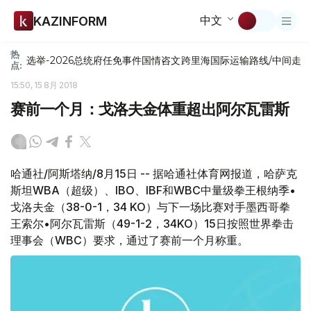
中文
KAZINFORM
热
选举-2026
总统府
任免
事件
国情咨文
跨里海国际运输路线/中间走
点:
15:50, 15 8月 2018
赛前一个月：戈洛夫金体重超出阿尔瓦雷斯
哈通社/阿斯塔纳/8月15日 -- 据哈通社体育网报道，哈萨克
斯坦WBA（超级）、IBO、IBF和WBC中量级拳王根纳季•
戈洛夫金（38-0-1，34 KO）与下一场比赛对手墨西哥拳
王索尔•阿尔瓦雷斯（49-1-2，34KO）15日按照世界拳击
理事会（WBC）要求，通过了赛前一个月称重。